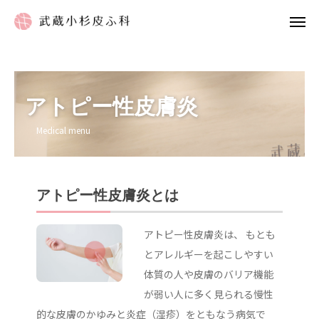
当日WEB受付
LINE
アトピー性皮膚炎
Medical menu
Insta gram
TOP
アトピー性皮膚炎とは
当院のご案内
アトピー性皮膚炎は、 もとも
診療案内
とアレルギーを起こしやすい
アクセス
体質の人や皮膚のバリア機能
が弱い人に多く見られる慢性
ご予約について
的な皮膚のかゆみと炎症（湿疹）をともなう病気で